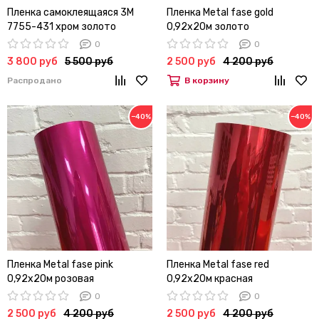
Пленка самоклеящаяся 3М
Пленка Metal fase gold
7755-431 хром золото
0,92х20м золото
зеркальное, 1,22м
хромированная
0
0
3 800 руб
5 500 руб
2 500 руб
4 200 руб
Распродано
В корзину
−40%
−40%
Пленка Metal fase pink
Пленка Metal fase red
0,92х20м розовая
0,92х20м красная
хромированная
хромированная
0
0
2 500 руб
4 200 руб
2 500 руб
4 200 руб